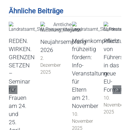
Ähnliche Beiträge
REDEN.
Medienkompetenz
Pflichtum
Neujahrsempfang
WIRKEN.
frühzeitig
von
2026
GRENZEN
fördern:
Führersch
2.
SETZEN
Info-
in das
Dezember
2025
–
Veranstaltung
neue
Seminar
für
EU-
für
Eltern
Format
Frauen
am 21.
10.
November
am 24.
November
2025
und
10.
November
25.
2025