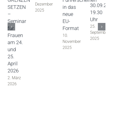
GRENZEN
Führerscheinen
Dezember
30.09.202
SETZEN
in das
2025
19.30
–
neue
Uhr
Seminar
EU-
25.
für
Format
September
Frauen
10.
2025
November
am 24.
2025
und
25.
April
2026
2. März
2026