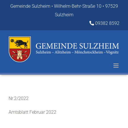
Zum
Gemeinde Sulzheim • Wilhelm-Behr-Straße 10 • 97529
Inhalt
Sulzheim
springen
09382 8592
Nr.2/2022
Amtsblatt Februar 2022