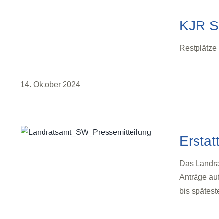
KJR S
Restplätze
14. Oktober 2024
Erstat
Das Landra
Anträge au
bis spätes