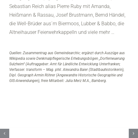
Sebastian Reich alias Pierre Ruby mit Amanda,
Heißmann & Rassau, Josef Brustmann, Bernd Händel,
die Well-Brüder aus´m Biermoos, Lubber & Babbo, die
Altneihauser Feierwehrkappelln und viele mehr …
Quellen: Zusammentrag aus Gemeindearchiv; ergänzt durch Auszüge aus
Wikipedia sowie Denkmalpflegerische Erhebungsbögen „Dorferneuerung
Sulzheim“ (Auftraggeber: Amt für Ländliche Entwicklung Unterfranken;
Verfasser: transform – Mag. phil. Alexandra Baier (Stadtbauhistorikerin),
Dipl. Geograph Armin Röhrer (Angewandte Historische Geographie und
GIS-Anwendungen), freie Mitarbeit: Julia Merz M.A., Bamberg.