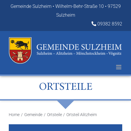
Zum
Gemeinde Sulzheim • Wilhelm-Behr-Straße 10 • 97529
Inhalt
Sulzheim
springen
09382 8592
ORTSTEILE
Home
Gemeinde
Ortsteile
Ortsteil Alitzheim