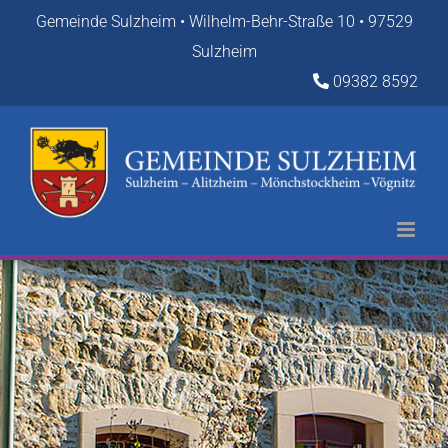
Zum
Gemeinde Sulzheim • Wilhelm-Behr-Straße 10 • 97529
Inhalt
Sulzheim
springen
09382 8592