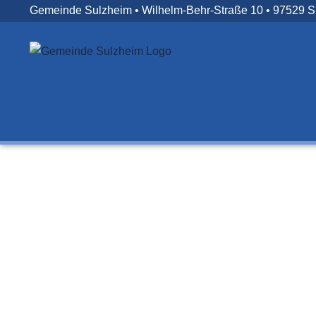
Zum
Gemeinde Sulzheim • Wilhelm-Behr-Straße 10 • 97529 
Inhalt
springen