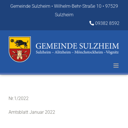
Zum
Gemeinde Sulzheim • Wilhelm-Behr-Straße 10 • 97529
Inhalt
Sulzheim
springen
09382 8592
Nr.1/2022
Amtsblatt Januar 2022