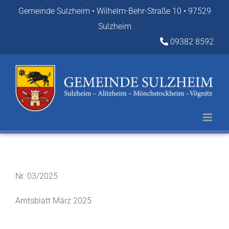
Zum
Gemeinde Sulzheim • Wilhelm-Behr-Straße 10 • 97529
Inhalt
Sulzheim
springen
09382 8592
Nr. 03/2025
Amtsblatt März 2025