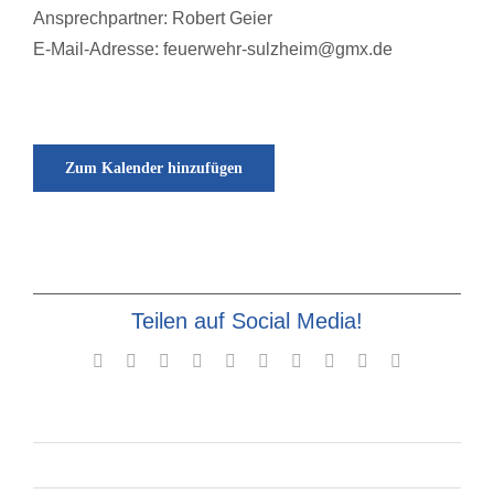
Ansprechpartner: Robert Geier
E-Mail-Adresse: feuerwehr-sulzheim@gmx.de
Zum Kalender hinzufügen
Teilen auf Social Media!
Facebook
X
Reddit
LinkedIn
WhatsApp
Tumblr
Pinterest
Vk
Xing
E-
Mail