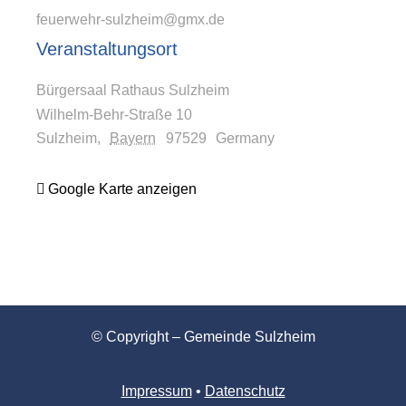
feuerwehr-sulzheim@gmx.de
Veranstaltungsort
Bürgersaal Rathaus Sulzheim
Wilhelm-Behr-Straße 10
Sulzheim
,
Bayern
97529
Germany
Google Karte anzeigen
© Copyright – Gemeinde Sulzheim
Impressum
•
Datenschutz