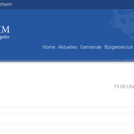
lzheim
Home
Aktuelles
Gemeinde
Bürgerservice
19.00 Uh