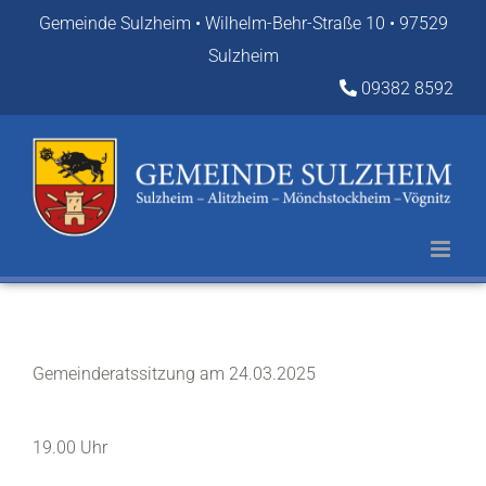
Zum
Gemeinde Sulzheim • Wilhelm-Behr-Straße 10 • 97529
Inhalt
Sulzheim
springen
09382 8592
Gemeinderatssitzung am 24.03.2025
19.00 Uhr