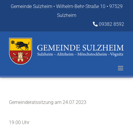
Zum
Gemeinde Sulzheim • Wilhelm-Behr-Straße 10 • 97529
Inhalt
Sulzheim
springen
09382 8592
Gemeinderatssitzung am 24.07.2023
19.00 Uhr