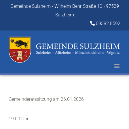
Zum
Gemeinde Sulzheim • Wilhelm-Behr-Straße 10 • 97529
Inhalt
Sulzheim
springen
09382 8592
Gemeinderatssitzung am 26.01.2026
19.00 Uhr