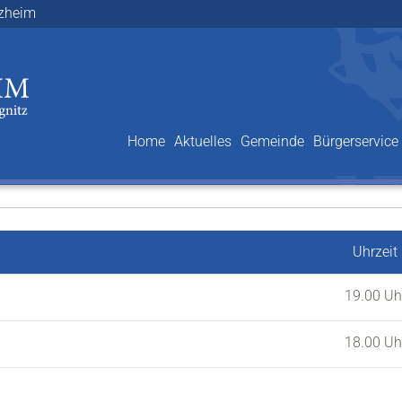
lzheim
Home
Aktuelles
Gemeinde
Bürgerservice
Uhrzeit
19.00 Uh
18.00 Uh