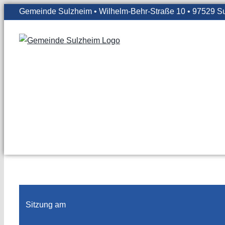
Zum
Gemeinde Sulzheim • Wilhelm-Behr-Straße 10 • 97529 S
Inhalt
springen
Sitzung am