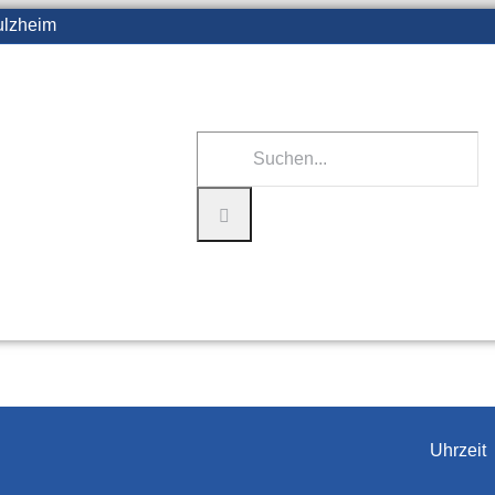
ulzheim
Suche
nach:
Home
Aktuelles
Gemeinde
Bürgerservi
Uhrzeit