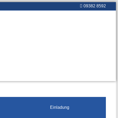
09382 8592
ce
Infrastruktur
Leben & Wohnen
Freizeit & Kultur
Kontakt
Einladung