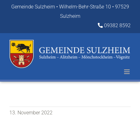
Zum
Gemeinde Sulzheim • Wilhelm-Behr-Straße 10 • 97529
Inhalt
Sulzheim
springen
09382 8592
13. November 2022