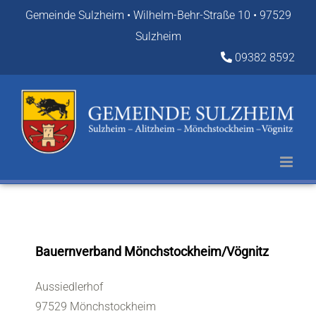
Zum
Gemeinde Sulzheim • Wilhelm-Behr-Straße 10 • 97529
Inhalt
Sulzheim
springen
09382 8592
Bauernverband Mönchstockheim/Vögnitz
Aussiedlerhof
97529 Mönchstockheim