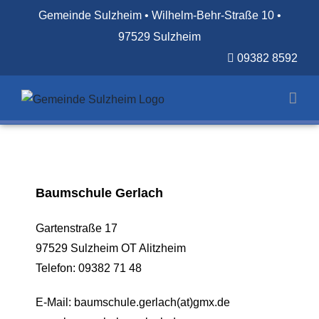
Zum
Gemeinde Sulzheim • Wilhelm-Behr-Straße 10 •
Inhalt
97529 Sulzheim
springen
09382 8592
Baumschule Gerlach
Gartenstraße 17
97529 Sulzheim OT Alitzheim
Telefon: 09382 71 48
E-Mail: baumschule.gerlach(at)gmx.de