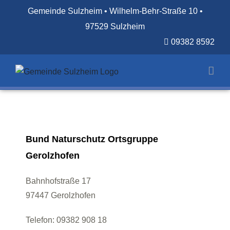
Zum
Gemeinde Sulzheim • Wilhelm-Behr-Straße 10 •
Inhalt
97529 Sulzheim
springen
09382 8592
Bund Naturschutz Ortsgruppe
Gerolzhofen
Bahnhofstraße 17
97447 Gerolzhofen
Telefon: 09382 908 18