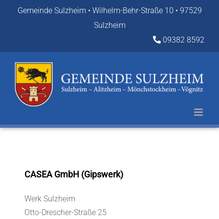
Zum
Gemeinde Sulzheim • Wilhelm-Behr-Straße 10 • 97529
Inhalt
Sulzheim
springen
09382 8592
CASEA GmbH (Gipswerk)
Werk Sulzheim
Otto-Drescher-Straße 25