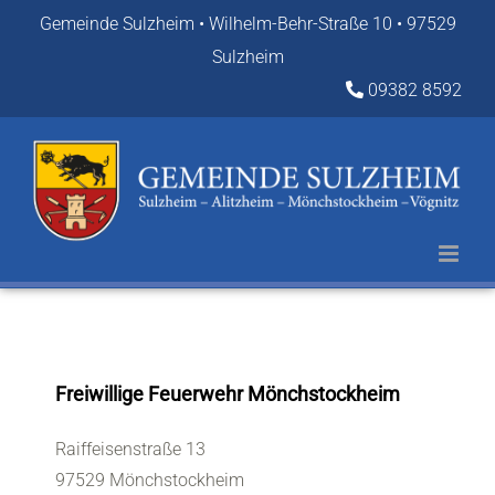
Zum
Gemeinde Sulzheim • Wilhelm-Behr-Straße 10 • 97529
Inhalt
Sulzheim
springen
09382 8592
Freiwillige Feuerwehr Mönchstockheim
Raiffeisenstraße 13
97529 Mönchstockheim