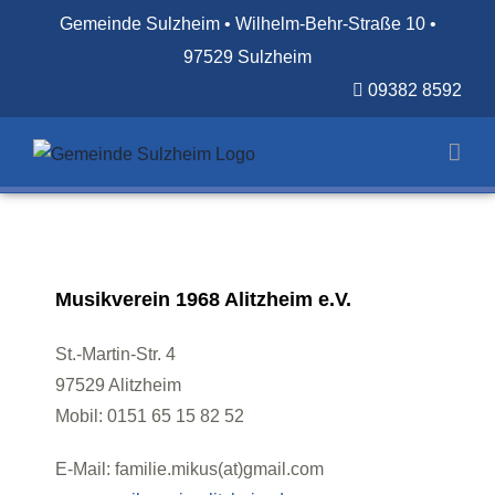
Zum
Gemeinde Sulzheim • Wilhelm-Behr-Straße 10 •
Inhalt
97529 Sulzheim
springen
09382 8592
Musikverein 1968 Alitzheim e.V.
St.-Martin-Str. 4
97529 Alitzheim
Mobil: 0151 65 15 82 52
E-Mail: familie.mikus(at)gmail.com