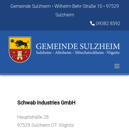
Zum
Gemeinde Sulzheim • Wilhelm-Behr-Straße 10 • 97529
Inhalt
Sulzheim
springen
09382 8592
Schwab Industries GmbH
Hauptstraße 28
97529 Sulzheim OT Vögnitz