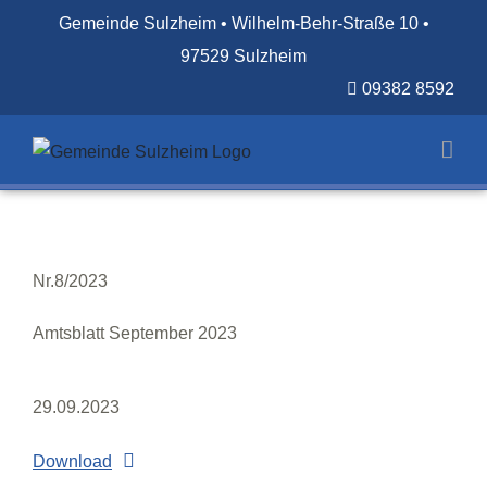
Zum
Gemeinde Sulzheim • Wilhelm-Behr-Straße 10 •
Inhalt
97529 Sulzheim
springen
09382 8592
Nr.8/2023
Amtsblatt September 2023
29.09.2023
Download