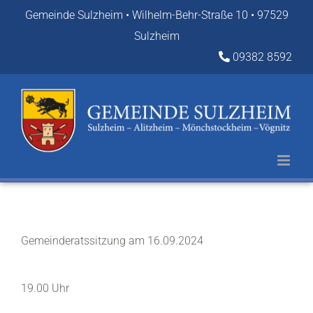
Zum
Gemeinde Sulzheim • Wilhelm-Behr-Straße 10 • 97529
Inhalt
Sulzheim
springen
09382 8592
Gemeinderatssitzung am 16.09.2024
19.00 Uhr