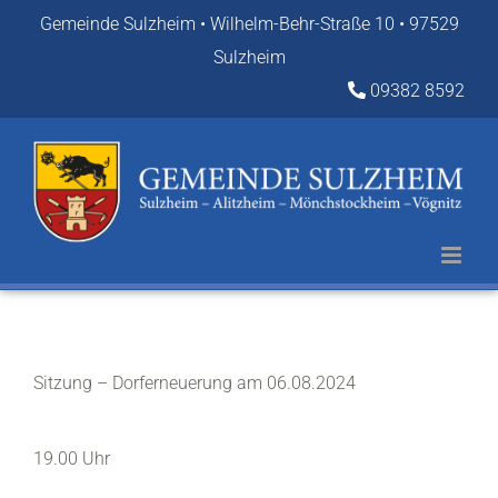
Zum
Gemeinde Sulzheim • Wilhelm-Behr-Straße 10 • 97529
Inhalt
Sulzheim
springen
09382 8592
Sitzung – Dorferneuerung am 06.08.2024
19.00 Uhr