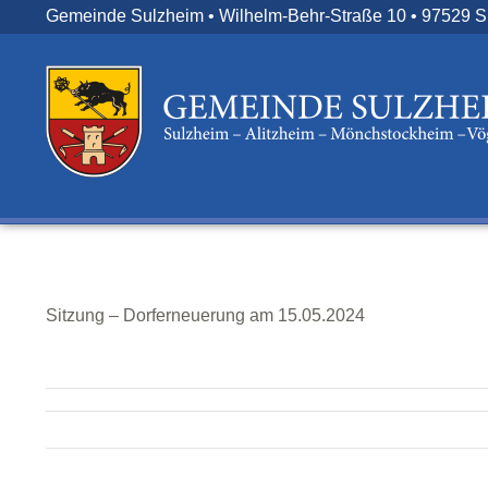
Zum
Gemeinde Sulzheim • Wilhelm-Behr-Straße 10 • 97529 
Inhalt
springen
Sitzung – Dorferneuerung am 15.05.2024