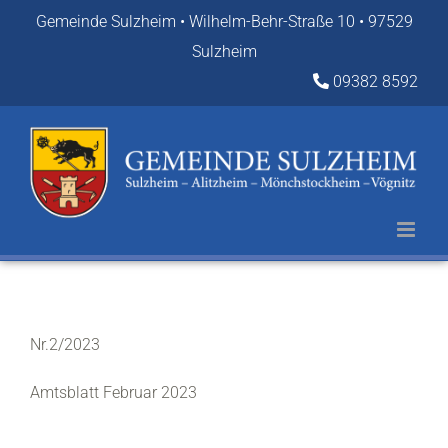
Zum
Gemeinde Sulzheim • Wilhelm-Behr-Straße 10 • 97529
Inhalt
Sulzheim
springen
09382 8592
Nr.2/2023
Amtsblatt Februar 2023