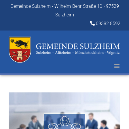
Zum
Gemeinde Sulzheim • Wilhelm-Behr-Straße 10 • 97529
Inhalt
Sulzheim
springen
09382 8592